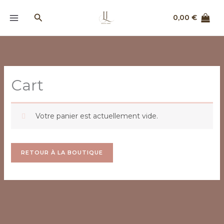
Aller
Rechercher
au
0,00
€
contenu
Cart
Votre panier est actuellement vide.
RETOUR À LA BOUTIQUE